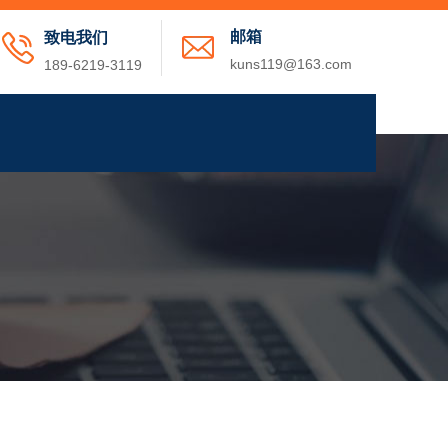
邮箱
致电我们
kuns119@163.com
189-6219-3119
资讯
关于我们
联系我们