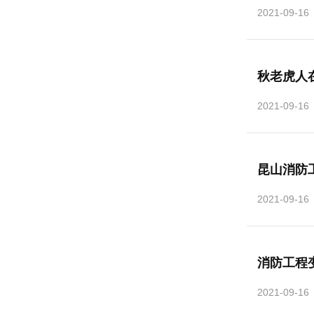
2021-09-16
秋老虎人
2021-09-16
昆山消防
2021-09-16
消防工程
2021-09-16