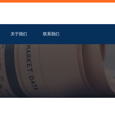
关于我们
联系我们
首页
产品中心
新闻