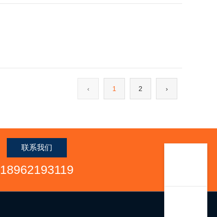
‹
1
2
›
联系我们
18962193119