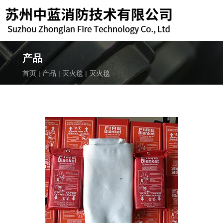
产品
首页
|
产品
|
灭火毯
|
灭火毯
致电我们
189-6219-3119
邮箱
kuns119@163.com